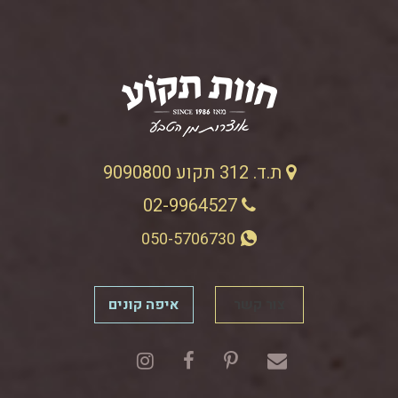
ת.ד. 312 תקוע 9090800
02-9964527
050-5706730
צור קשר
איפה קונים