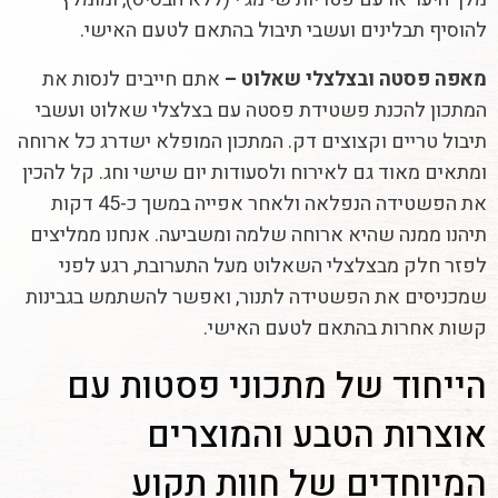
להוסיף תבלינים ועשבי תיבול בהתאם לטעם האישי.
מאפה פסטה ובצלצלי שאלוט –
אתם חייבים לנסות את
המתכון להכנת פשטידת פסטה עם בצלצלי שאלוט ועשבי
תיבול טריים וקצוצים דק. המתכון המופלא ישדרג כל ארוחה
ומתאים מאוד גם לאירוח ולסעודות יום שישי וחג. קל להכין
את הפשטידה הנפלאה ולאחר אפייה במשך כ-45 דקות
תיהנו ממנה שהיא ארוחה שלמה ומשביעה. אנחנו ממליצים
לפזר חלק מבצלצלי השאלוט מעל התערובת, רגע לפני
שמכניסים את הפשטידה לתנור, ואפשר להשתמש בגבינות
קשות אחרות בהתאם לטעם האישי.
הייחוד של מתכוני פסטות עם
אוצרות הטבע והמוצרים
המיוחדים של חוות תקוע