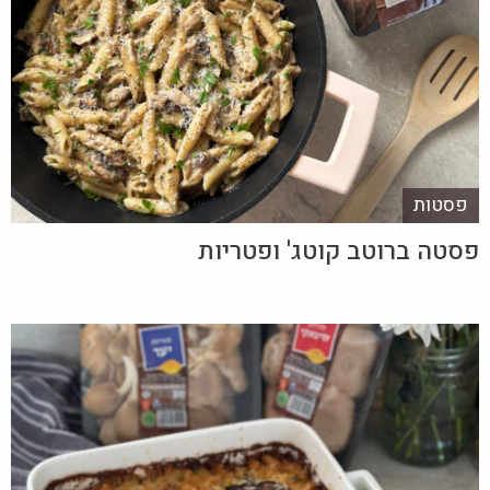
פסטות
פסטה ברוטב קוטג' ופטריות