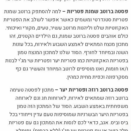
פסטה ברוטב שמנת פטריות –
למה להסתפק ברוטב שמנת
פטריות סטנדרטי ומשמים כאשר אפשר לשלב את הפטריות
האקזוטיות שלנו וליהנות מרוטב עשיר, טעים, מקורי ואיכותי.
כולם אוהבים פסטה ברוטב שמנת, גם הילדים הקטנים, זהו
מתכון מנצח המתאים לאמצע השבוע ולאירוח, בכל עונות
השנה ובמיוחד לחורף. הסוד שלנו למתכון המנצח טמון
בפטריות האקזוטיות כמו פטריות יער ופטריות שי מג'י לבנות
ו/או חומות, ואנו מוסיפים לרוטב המיוחד והעשיר גם כף
מסקרפונה וכפית מחית כמהין.
פסטה ברוטב רוזה ופטריות יער –
מתכון לפסטה טעימה
ברוטב רוזה שמתאים לאירוח, לארוחות חג וגם לארוחה
משפחתית באמצע השבוע. הסוד של המתכון הזה טמון
בפטריות היער הבשרניות שמוסיפות טעם עדין וייחודי בכל
ביס וביס. אגב, כדאי לכם לנסות את המתכון גם עם פטריות
מלך היער או עם פטריות שי מג'י (ללא הבסיס), ומומלץ