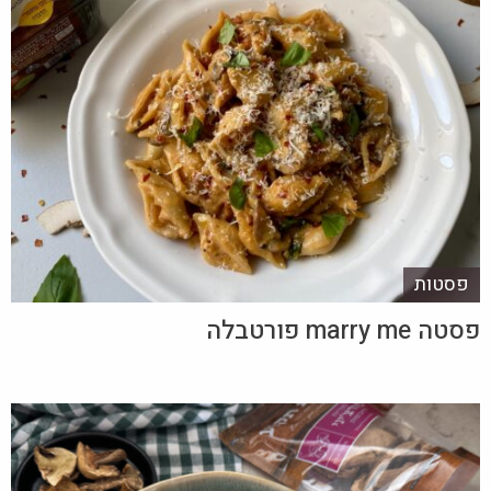
פסטות
פסטה marry me פורטבלה