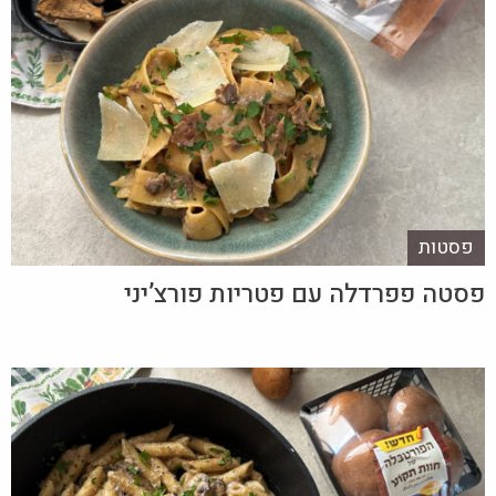
פסטות
פסטה פפרדלה עם פטריות פורצ’יני