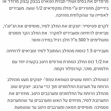
מרפדים את בסיס ושולי תבנית הטארט בבצק (בצק מרודד או
בידיים), מחוררים ע"י מזלג ומקפיאים 1/2 שעה. מעבירים
לאפייה עד שהקלתית מזהיבה.
לקרם פטיסייר: יוצקים את החלב לסיר, מוסיפים את הג'ינג'ר,
מביאים לרתיחה ומעבירים למקרר. את החלב הקר מסננים
ומשלימים ל 500 מ"ל חלב רגיל במידה וחסר.
מעבירים 1.5 כוסות מהחלב המתובל לסיר ומביאים לרתיחה.
את 1/2 כוס החלב הנותרת טורפים היטב בקערה יחד עם
חלמונים, סוכר, קורנפלור וקמח.
כשהחלב רותח עושים השוואת טמפ'- יוצקים מעט מהחלב
הרותח על תערובת החלמונים תוך כדי ערבוב. יוצקים שוב
מהחלב הרותח על החלמונים ומערבבים היטב. מחזרים את
התערובת לסיר, מניחים על האש ומערבבים עד שהתערובת
מסמיכה. מוסיפים חמאה ומערבבים היטב עד שנטמעת.