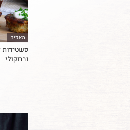
מאפים
פשטידות א
וברוקולי