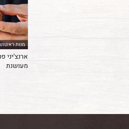
מנות ראשונו
ארנצ'יני פ
מעושנת