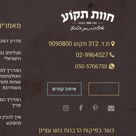
מאמרים
מדריך הפט
ת.ד. 312 תקוע 9090800
תבלינים נפ
02-9964527
הישראלי
050-5706730
המדריך למ
האולטימטי
שמנת פטרי
משודרגת
צור קשר
איפה קונים
המדריך המ
פריך
איך להכין 
מושקע
כשר בפיקוח הרבנות גוש עציון