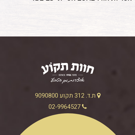
ת.ד. 312 תקוע 9090800
02-9964527