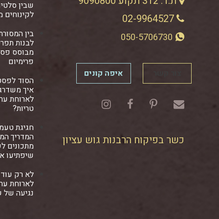
ת.ד. 312 תקוע 9090800
שבין סלטים
לקינוחים מ
02-9964527
בין המסורתי
050-5706730
לבנות תפרי
מבוסס פסט
פרימיום
צור קשר
איפה קונים
הסוד לפסט
איך משדרגי
לארוחת ער
טריות?
חגיגת טעמ
המדריך המל
כשר בפיקוח הרבנות גוש עציון
מתכונים ל
שיפתיעו א
לא רק עוד 
לארוחת ער
נגיעה של 