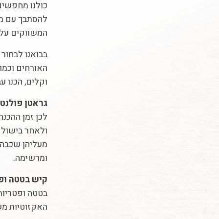
כולנו מחפשים
להסתבך עם מת
המשווקים על י
בבואנו לבחור 
האורחים וכמוב
וקלים, הכנו ע
גראטן פולנטה
ולאחר בישול 
מעליהן שכבה 
ומרשימה.
קיש בטטה ופ
בטטה ופטריות
האקזוטיות מש