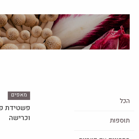
מאפים
הכל
פשטידת פט
וכרישה
תוספות