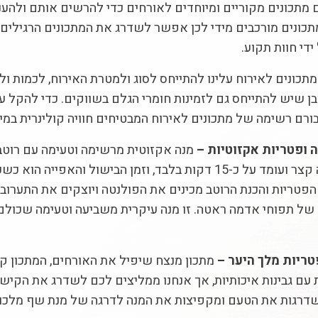
 מתכונים מקוריים ומיוחדים לאורחים כדי להרשים אותם ולהעני
כונים מורכבים מידי לכן אפשר לשדרג את המתכונים הרגילים שא
די חוות תקוע.
מתכונים לאירוח עלינו להתייחס לסוג ולמטרת האירוח, לכמות ולג
ן שיש להתייחס גם לזמינות חומרי הגלם בשווקים. כדי להקל על
בורם רשימה של מתכונים לאירוח המבטיחים חוויה קולינרית במי
 ופטריות אקזוטיות –
מנה אקזוטית מרשימה וטעימה עם רוטב 
לכן זמן ההכנה קצר ועומד על כ-15 דקות בלבד, וזמן הבי
הפטריות והכנת הרוטב מכינים את הפולנטה ויוצקים את התערוב
של תפוחי אדמה ראטה. זו מנה עיקרית משביעה וטעימה שכולם 
טריות מלך היער –
מתכון מנצח שיפיל את האורחים, המתכון ק
 עם גבינות איכותיות, אך אנחנו ממליצים לכם לשדרג את הקיש 
דרגות את הטעם ומקפיצות את המנה לדרגה של מנת שף מלכותי