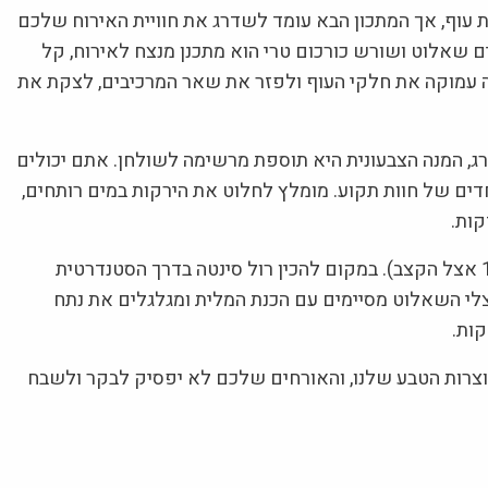
 עוף, אך המתכון הבא עומד לשדרג את חוויית האירוח שלכם
 שאלוט ושורש כורכום טרי הוא מתכנן מנצח לאירוח, קל
יה עמוקה את חלקי העוף ולפזר את שאר המרכיבים, לצקת את
ג, המנה הצבעונית היא תוספת מרשימה לשולחן. אתם יכולים
ים של חוות תקוע. מומלץ לחלוט את הירקות במים רותחים,
סינטה הוא נתח בשר איכותי ומשובח (מספר 11 אצל הקצב). במקום להכין רול סינטה בדרך הסטנדרטית
בצלי השאלוט מסיימים עם הכנת המלית ומגלגלים את נתח
וצרות הטבע שלנו, והאורחים שלכם לא יפסיק לבקר ולשבח