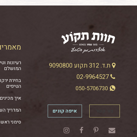
מאמרים
רעיונות וט
ת.ד. 312 תקוע 9090800
המושלם
02-9964527
בחירת ירקו
הטיפים
050-5706730
איך מכינים 
המדריך השל
צור קשר
איפה קונים
סימני ראש