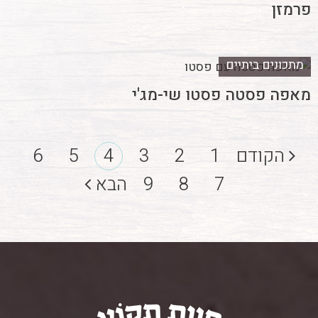
פרמזן
מתכונים ביתיים
מאפה פסטה פסטו שי-מג'י
הקודם
1
2
3
4
5
6
7
8
9
הבא