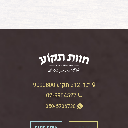
ת.ד. 312 תקוע 9090800
02-9964527
050-5706730
צור קשר
איפה קונים