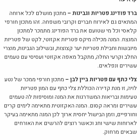
ברד פודינג פטריות וגבינות –
מתכון מושלם לכל ארוחה
המתאים גם לאירוח חברים וקרובי משפחה. זהו מתכון חורפי
קלאסי וכל מי שטועם את ברד הפודינג מתמכר למתכון
המנצח. המנה מכילה מיקס פטריות אקזוטי, לקט של פטריות
מיובשות וחבילת פטריות יער קצוצות, ובשילוב הגבינות, מוצרי
החלב וקרעי החלה, מתקבל מאפה אקזוטי ועסיסי עם טעמים
עשירים ונפלאים.
צלי כתף עם פטריות ביין לבן –
מתכון חורפי ממכר של נטע
לויה, זו מנת קדירה הכוללת צלי כתף עם המון פטריות
טעימות ובריאות המשדרגות את המנה ומוסיפות לה טעמים
עשירים ומראה קסום. המנה האקזוטית מתאימה לימים קרים
וחורפיים, וזמן הבישול יחסית ארוך לכן המנה מתאימה בעיקר
לארוחות שישי וחג וכאשר רוצים להרשים את האורחים
שבאים מרחוק.