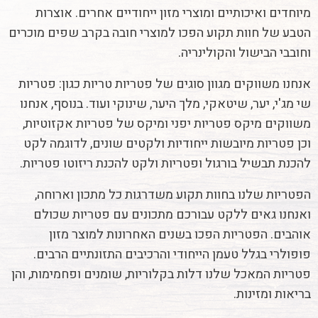
מיוחדים ואיכותיים ומוצרי מזון ייחודיים אחרים. אוצרות
הטבע של חוות תקוע הפכו למוצרי חובה בקרב שפים מוכרים
וחובבי הבישול והקולינריה.
אנחנו משווקים מגוון סוגים של פטריות טריות כגון: פטריות
שי מג'י, יער, שיטאקי, מלך היער, שינוקי ועוד. בנוסף, אנחנו
משווקים מיקס פטריות יפני ומיקס של פטריות אקזוטיות,
וכן פטריות מיובשות ייחודיות ולקטים שונים, לדוגמה לקט
להכנת תבשיל בורגול ופטריות ולקט להכנת ריזוטו פטריות.
הפטריות שלנו בחוות תקוע משדרגות כל מתכון וארוחה,
ואנחנו גאים ללקט עבורכם מתכונים עם פטריות שכולם
אוהבים. הפטריות הפכו בשנים האחרונות למוצר מזון
פופולרי בגלל טעמן הייחודי והרכיבים התזונתיים הרבים.
פטריות המאכל שלנו דלות בקלוריות, שומנים ופחמימות, והן
בריאות ומזינות.