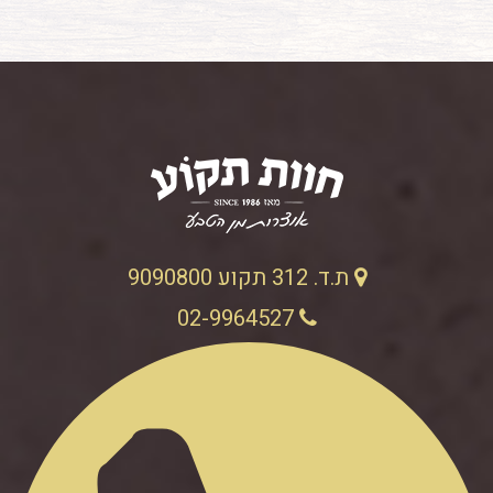
ת.ד. 312 תקוע 9090800
02-9964527